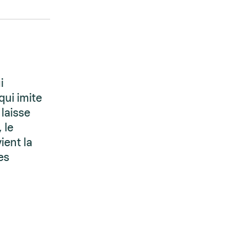
i
qui imite
 laisse
 le
ient la
es