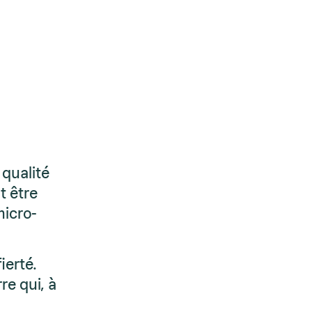
 qualité
t être
micro-
ierté.
re qui, à