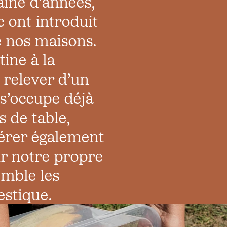
ine d’années,
 ont introduit
e nos maisons.
ine à la
relever d’un
e s’occupe déjà
 de table,
érer également
r notre propre
emble les
stique.