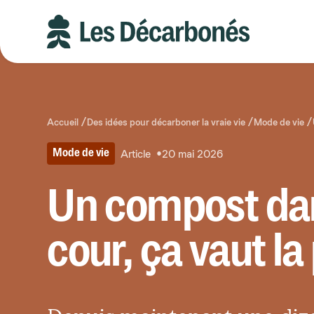
Aller
Aller
au
au
contenu
pied
principal
de
page
Accueil
Des idées pour décarboner la vraie vie
Mode de vie
Article
20 mai 2026
Mode de vie
Un compost dan
cour, ça vaut la