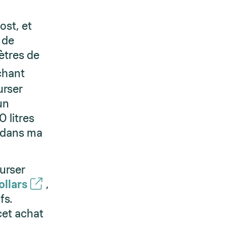
ost, et
 de
mètres de
hant
urser
un
 litres
s dans ma
urser
(opens in a new tab)
ollars
,
fs.
cet achat