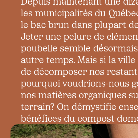
Depuis maintenant une diza
les municipalités du Québec
le bac brun dans plupart d
Jeter une pelure de clément
poubelle semble désormais 
autre temps. Mais si la vill
de décomposer nos restants
pourquoi voudrions-nous g
nos matières organiques su
terrain? On démystifie ens
bénéfices du compost dome