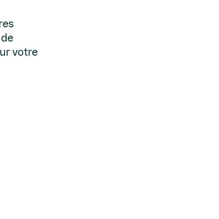
res
 de
our votre