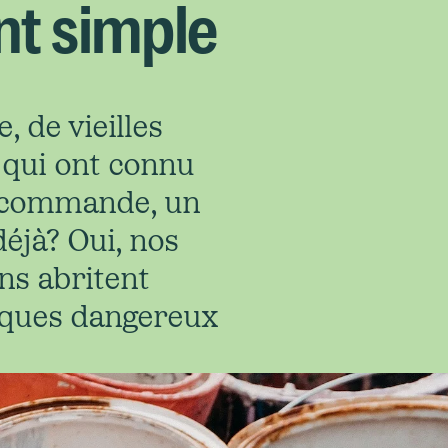
t simple
 de vieilles
r qui ont connu
lécommande, un
déjà? Oui, nos
ns abritent
iques dangereux