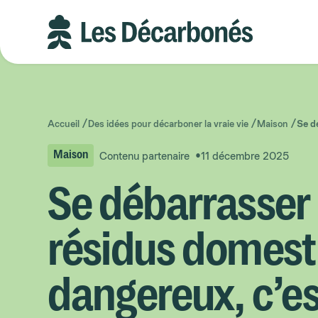
Aller
Aller
au
au
contenu
pied
principal
de
page
Accueil
Des idées pour décarboner la vraie vie
Maison
Se d
Contenu partenaire
11 décembre 2025
Maison
Se débarrasser
résidus domest
dangereux, c’es