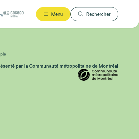
Menu
Rechercher
ple
résenté par la Communauté métropolitaine de Montréal
(opens in a new tab)