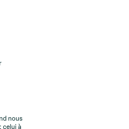
r
and nous
 celui à