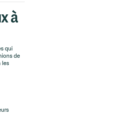
x à
s qui
mions de
 les
eurs